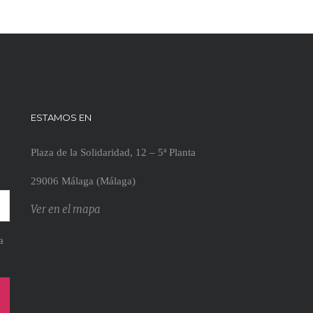
ESTAMOS EN
Plaza de la Solidaridad, 12 – 5ª Planta
29006 Málaga (Málaga)
Ver en el mapa
a