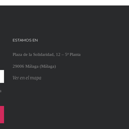
ESTAMOS EN
Plaza de la Solidaridad, 12 – 5ª Planta
29006 Málaga (Málaga)
Ver en el mapa
a